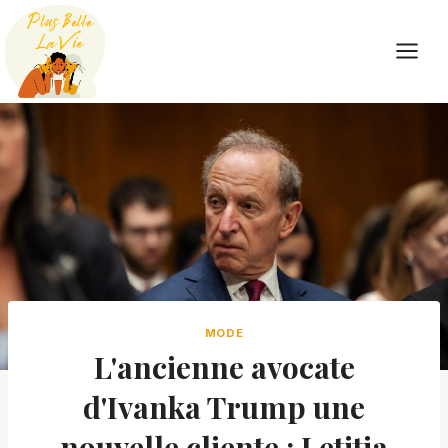
Skip
to
content
MODE
L'ancienne avocate
d'Ivanka Trump une
nouvelle cliente : Letitia