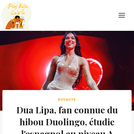
Skip
to
content
ROYAUTÉ
Dua Lipa, fan connue du
hibou Duolingo, étudie
l'espagnol au niveau A