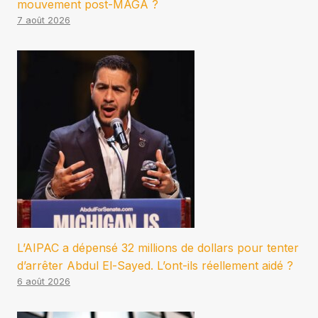
mouvement post-MAGA ?
7 août 2026
L’AIPAC a dépensé 32 millions de dollars pour tenter
d’arrêter Abdul El-Sayed. L’ont-ils réellement aidé ?
6 août 2026