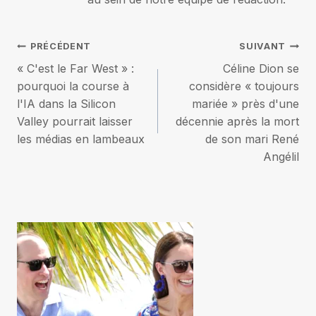
Navigation
PRÉCÉDENT
SUIVANT
« C'est le Far West » :
Céline Dion se
de
pourquoi la course à
considère « toujours
l'IA dans la Silicon
mariée » près d'une
l’article
Valley pourrait laisser
décennie après la mort
les médias en lambeaux
de son mari René
Angélil