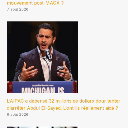
mouvement post-MAGA ?
7 août 2026
L’AIPAC a dépensé 32 millions de dollars pour tenter
d’arrêter Abdul El-Sayed. L’ont-ils réellement aidé ?
6 août 2026