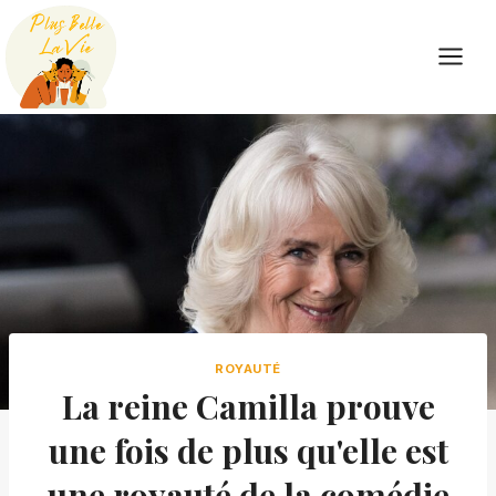
Skip
to
content
ROYAUTÉ
La reine Camilla prouve
une fois de plus qu'elle est
une royauté de la comédie