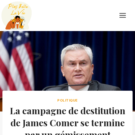
Skip
to
content
POLITIQUE
La campagne de destitution
de James Comer se termine
par un gémissement