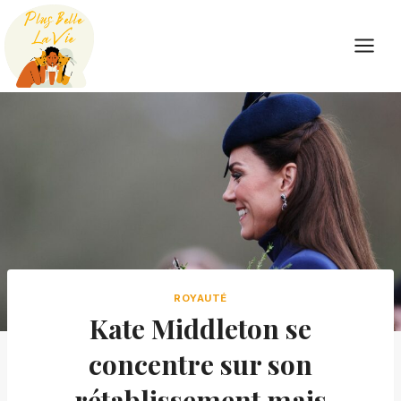
Skip
to
content
ROYAUTÉ
Kate Middleton se
concentre sur son
rétablissement mais