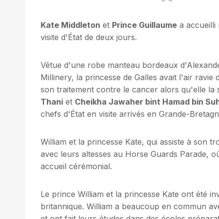
Kate Middleton
et
Prince Guillaume
a accueill
visite d'État de deux jours.
Vêtue d'une robe manteau bordeaux d'Alexand
Millinery, la princesse de Galles avait l'air rav
son traitement contre le cancer alors qu'elle la
Thani
et
Cheikha Jawaher bint Hamad bin Suh
chefs d'État en visite arrivés en Grande-Bretagn
William et la princesse Kate, qui assiste à son t
avec leurs altesses au Horse Guards Parade, où 
accueil cérémonial.
Le prince William et la princesse Kate ont été in
britannique. William a beaucoup en commun avec 
et ont fait leurs études dans des écoles préparato