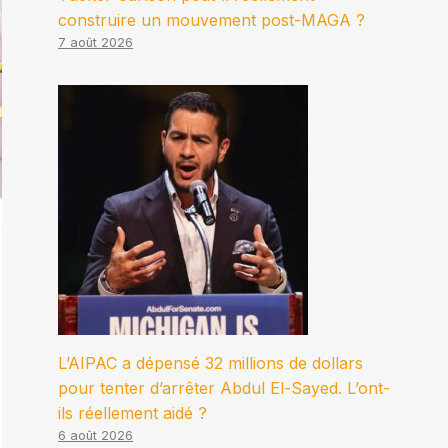
construire un mouvement post-MAGA ?
7 août 2026
L’AIPAC a dépensé 32 millions de dollars
pour tenter d’arrêter Abdul El-Sayed. L’ont-
ils réellement aidé ?
6 août 2026