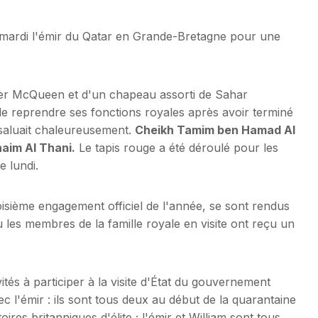
i mardi l'émir du Qatar en Grande-Bretagne pour une
er McQueen et d'un chapeau assorti de Sahar
ie de reprendre ses fonctions royales après avoir terminé
 saluait chaleureusement.
Cheikh Tamim ben Hamad Al
aim Al Thani.
Le tapis rouge a été déroulé pour les
e lundi.
roisième engagement officiel de l'année, se sont rendus
les membres de la famille royale en visite ont reçu un
vités à participer à la visite d'État du gouvernement
l'émir : ils sont tous deux au début de la quarantaine
ires britanniques d'élite ; l'émir et William sont tous