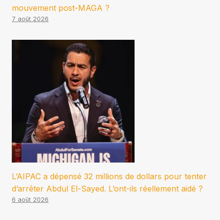
mouvement post-MAGA ?
7 août 2026
L’AIPAC a dépensé 32 millions de dollars pour tenter
d’arrêter Abdul El-Sayed. L’ont-ils réellement aidé ?
6 août 2026