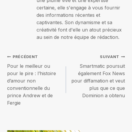
une plume vive et une expertise
certaine, elle s'engage à vous fournir
des informations récentes et
captivantes. Son dynamisme et sa
créativité font d'elle un atout précieux
au sein de notre équipe de rédaction.
Navigation
PRÉCÉDENT
SUIVANT
Pour le meilleur ou
Smartmatic poursuit
de
pour le pire : l’histoire
également Fox News
d’amour non
pour diffamation et veut
l’article
conventionnelle du
plus que ce que
prince Andrew et de
Dominion a obtenu
Fergie