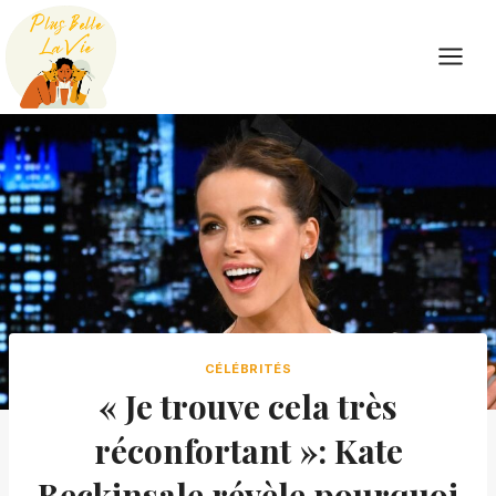
Skip
to
content
CÉLÉBRITÉS
« Je trouve cela très
réconfortant »: Kate
Beckinsale révèle pourquoi