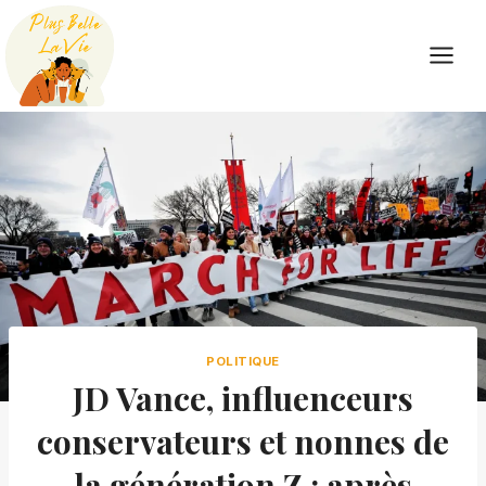
Skip
to
content
POLITIQUE
JD Vance, influenceurs
conservateurs et nonnes de
la génération Z : après