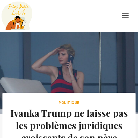
Skip
to
content
POLITIQUE
Ivanka Trump ne laisse pas
les problèmes juridiques
croissants de son père