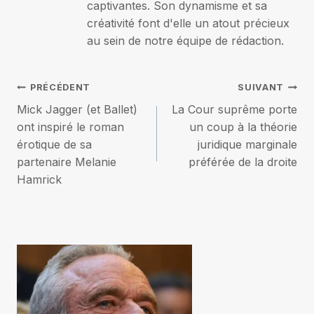
captivantes. Son dynamisme et sa
créativité font d'elle un atout précieux
au sein de notre équipe de rédaction.
Navigation
PRÉCÉDENT
SUIVANT
Mick Jagger (et Ballet)
La Cour suprême porte
de
ont inspiré le roman
un coup à la théorie
érotique de sa
juridique marginale
l’article
partenaire Melanie
préférée de la droite
Hamrick