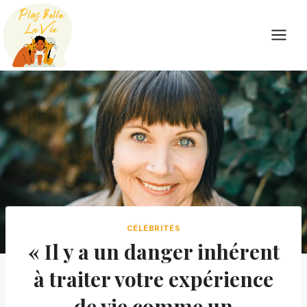
Skip
to
content
CÉLÉBRITÉS
« Il y a un danger inhérent
à traiter votre expérience
de vie comme un