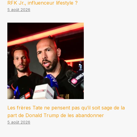
RFK Jr., influenceur lifestyle ?
5 août 2026
Les frères Tate ne pensent pas qu’il soit sage de la
part de Donald Trump de les abandonner
5 août 2026