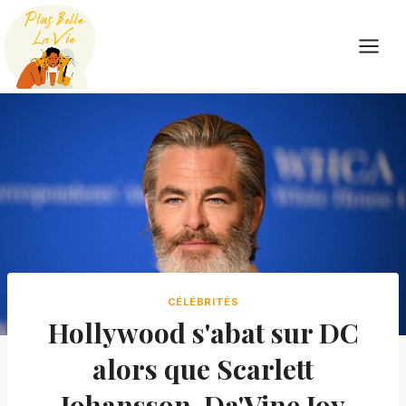
Skip
to
content
CÉLÉBRITÉS
Hollywood s'abat sur DC
alors que Scarlett
Johansson, Da'Vine Joy