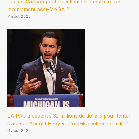
Tucker Carlson peut-il réellement construire un
mouvement post-MAGA ?
7 août 2026
L’AIPAC a dépensé 32 millions de dollars pour tenter
d’arrêter Abdul El-Sayed. L’ont-ils réellement aidé ?
6 août 2026