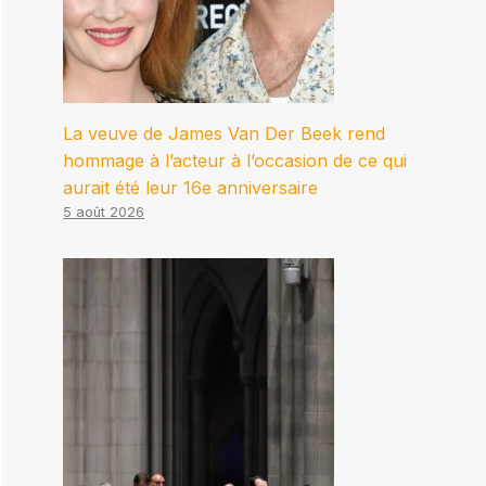
La veuve de James Van Der Beek rend
hommage à l’acteur à l’occasion de ce qui
aurait été leur 16e anniversaire
5 août 2026