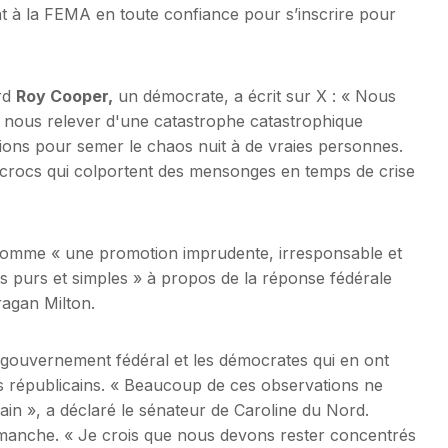
ent à la FEMA en toute confiance pour s’inscrire pour
rd
Roy Cooper,
un démocrate, a écrit sur X : « Nous
t nous relever d'une catastrophe catastrophique
tions pour semer le chaos nuit à de vraies personnes.
 escrocs qui colportent des mensonges en temps de crise
it comme « une promotion imprudente, irresponsable et
s purs et simples » à propos de la réponse fédérale
ragan Milton.
 gouvernement fédéral et les démocrates qui en ont
rs républicains. « Beaucoup de ces observations ne
in », a déclaré le sénateur de Caroline du Nord.
manche. « Je crois que nous devons rester concentrés