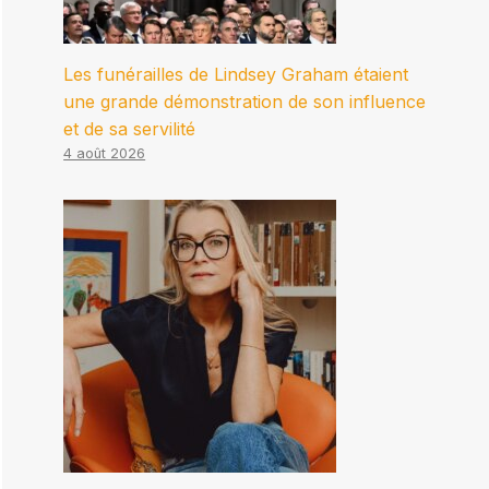
Les funérailles de Lindsey Graham étaient
une grande démonstration de son influence
et de sa servilité
4 août 2026