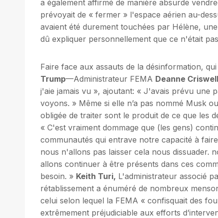
a également affirmé de manière absurde vendredi
prévoyait de « fermer » l'espace aérien au-dess
avaient été durement touchées par Hélène, une
dû expliquer personnellement que ce n'était pas 
Faire face aux assauts de la désinformation, qu
Trump
—Administrateur FEMA
Deanne Criswel
j'aie jamais vu », ajoutant: « J'avais prévu une
voyons. » Même si elle n’a pas nommé Musk ou 
obligée de traiter sont le produit de ce que les
« C'est vraiment dommage que (les gens) contin
communautés qui entrave notre capacité à faire
nous n'allons pas laisser cela nous dissuader. n
allons continuer à être présents dans ces commu
besoin. »
Keith Turi,
L'administrateur associé pa
rétablissement a énuméré de nombreux menson
celui selon lequel la FEMA « confisquait des fourn
extrêmement préjudiciable aux efforts d’interven