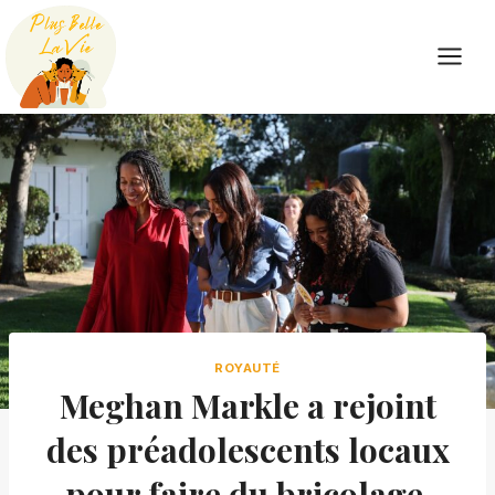
Skip
to
content
ROYAUTÉ
Meghan Markle a rejoint
des préadolescents locaux
pour faire du bricolage,