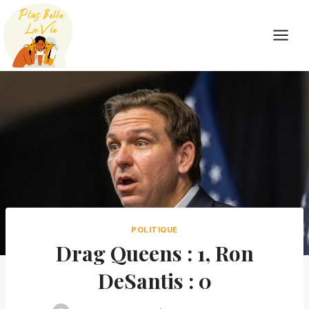
Skip
to
content
POLITIQUE
Drag Queens : 1, Ron
DeSantis : 0