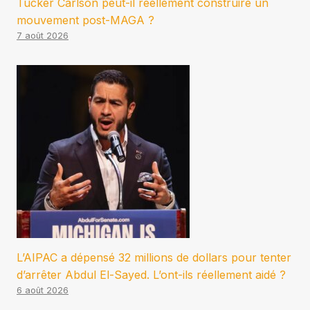
Tucker Carlson peut-il réellement construire un
mouvement post-MAGA ?
7 août 2026
L’AIPAC a dépensé 32 millions de dollars pour tenter
d’arrêter Abdul El-Sayed. L’ont-ils réellement aidé ?
6 août 2026