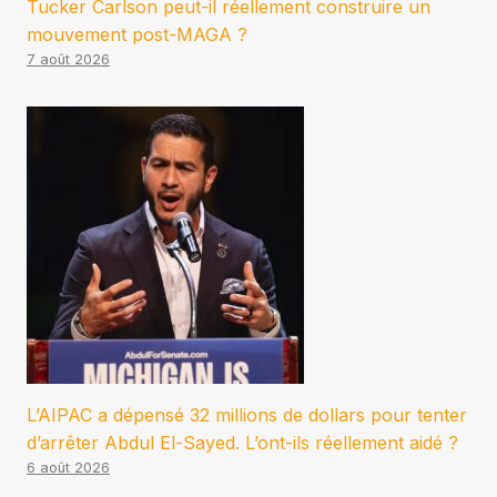
Tucker Carlson peut-il réellement construire un
mouvement post-MAGA ?
7 août 2026
L’AIPAC a dépensé 32 millions de dollars pour tenter
d’arrêter Abdul El-Sayed. L’ont-ils réellement aidé ?
6 août 2026