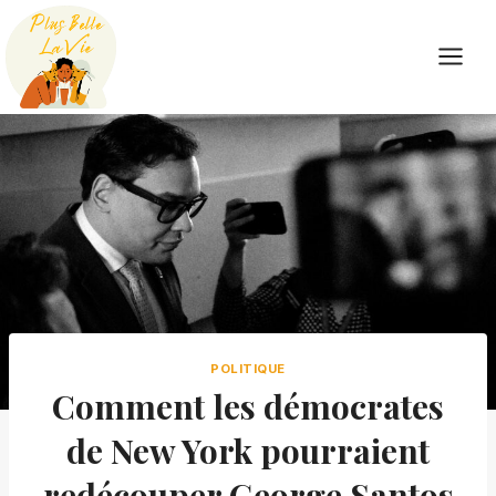
Skip
to
content
POLITIQUE
Comment les démocrates
de New York pourraient
redécouper George Santos