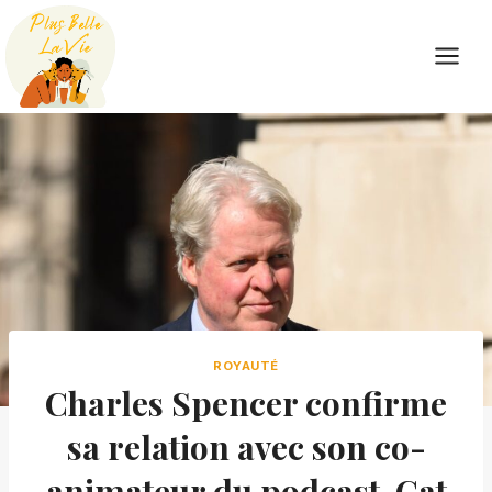
Skip
to
content
ROYAUTÉ
Charles Spencer confirme
sa relation avec son co-
animateur du podcast, Cat