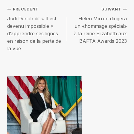
Navigation
PRÉCÉDENT
SUIVANT
Judi Dench dit « Il est
Helen Mirren dirigera
de
devenu impossible »
un «hommage spécial»
d’apprendre ses lignes
à la reine Elizabeth aux
l’article
en raison de la perte de
BAFTA Awards 2023
la vue