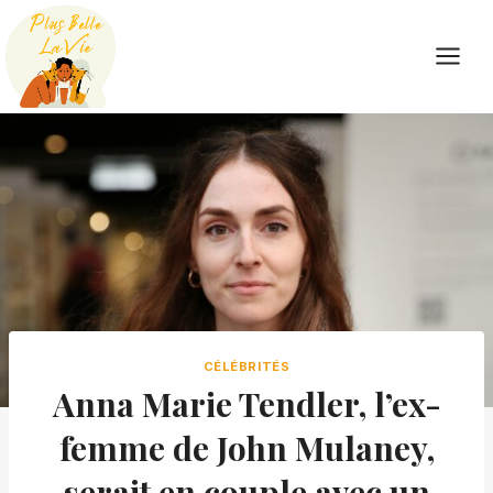
Skip
to
content
CÉLÉBRITÉS
Anna Marie Tendler, l’ex-
femme de John Mulaney,
serait en couple avec un