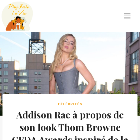
Skip
to
content
CÉLÉBRITÉS
Addison Rae à propos de
son look Thom Browne
CFDA Awards inspiré de la