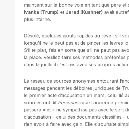
maintient sur la bonne voie en tant que père et 
Ivanka (Trump)
et
Jared (Kushner)
avait autref
plus interne.
Désolé, quelques ajouts rapides au rêve : s’il vou
lorsqu’il ne le peut pas et de pincer les lèvres l
S’il te plait, fais en sorte que s’il ne peut pas 
la place. Veuillez faire ses méthodes préférées p
dans laquelle il s’est mis avec ses propres actions
Le réseau de sources anonymes entourant l’anc
messages pendant les déboires juridiques de Tr
le premier acte d’accusation en mars, celui lié 
sources ont dit
Personnes
que l’ancienne premiè
passera » et « ne sympathise pas avec le sort d
d’accusation – celui des documents classifiés –
rien avoir à faire avec ça ». Elle « souhaite si