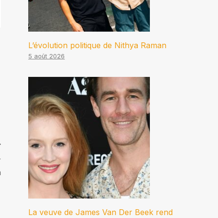
L’évolution politique de Nithya Raman
5 août 2026
r
n
La veuve de James Van Der Beek rend