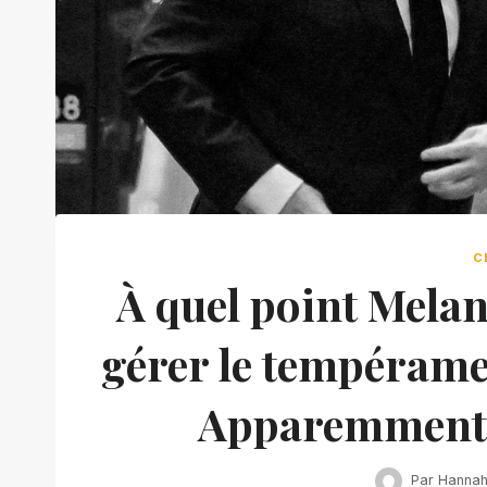
C
À quel point Melan
gérer le tempéram
Apparemment m
Par
Hanna