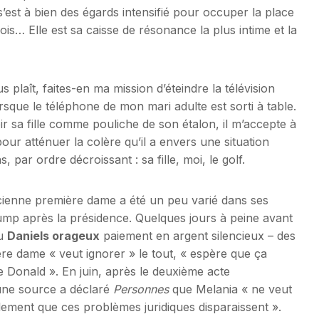
s’est à bien des égards intensifié pour occuper la place
ois… Elle est sa caisse de résonance la plus intime et la
s plaît, faites-en ma mission d’éteindre la télévision
orsque le téléphone de mon mari adulte est sorti à table.
avoir sa fille comme pouliche de son étalon, il m’accepte à
our atténuer la colère qu’il a envers une situation
, par ordre décroissant : sa fille, moi, le golf.
ienne première dame a été un peu varié dans ses
ump après la présidence. Quelques jours à peine avant
au
Daniels orageux
paiement en argent silencieux – des
re dame « veut ignorer » le tout, « espère que ça
e Donald ». En juin, après le deuxième acte
 une source a déclaré
Personnes
que Melania « ne veut
mplement que ces problèmes juridiques disparaissent ».