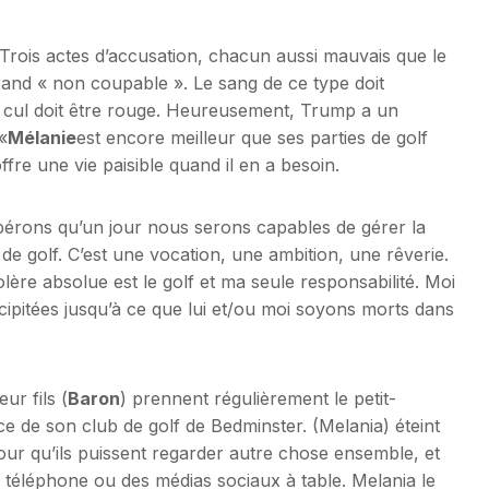
Trois actes d’accusation, chacun aussi mauvais que le
rand « non coupable ». Le sang de ce type doit
on cul doit être rouge. Heureusement, Trump a un
«
Mélanie
est encore meilleur que ses parties de golf
ffre une vie paisible quand il en a besoin.
 espérons qu’un jour nous serons capables de gérer la
n de golf. C’est une vocation, une ambition, une rêverie.
ère absolue est le golf et ma seule responsabilité. Moi
ipitées jusqu’à ce que lui et/ou moi soyons morts dans
ur fils (
Baron
) prennent régulièrement le petit-
e de son club de golf de Bedminster. (Melania) éteint
our qu’ils puissent regarder autre chose ensemble, et
 du téléphone ou des médias sociaux à table. Melania le