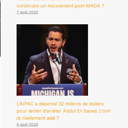
construire un mouvement post-MAGA ?
7 août 2026
L’AIPAC a dépensé 32 millions de dollars
pour tenter d’arrêter Abdul El-Sayed. L’ont-
ils réellement aidé ?
6 août 2026