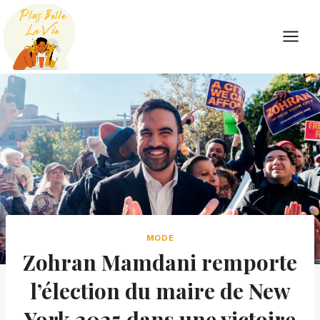
Skip
to
content
MODE
Zohran Mamdani remporte
l’élection du maire de New
York 2025 dans une victoire