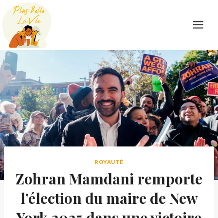
Skip
to
content
ROYAUTÉ
Zohran Mamdani remporte
l’élection du maire de New
York 2025 dans une victoire