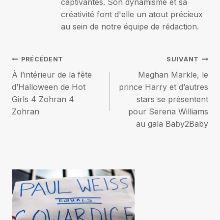
captivantes. Son dynamisme et sa
créativité font d'elle un atout précieux
au sein de notre équipe de rédaction.
Navigation
PRÉCÉDENT
SUIVANT
À l’intérieur de la fête
Meghan Markle, le
de
d’Halloween de Hot
prince Harry et d’autres
Girls 4 Zohran 4
stars se présentent
l’article
Zohran
pour Serena Williams
au gala Baby2Baby