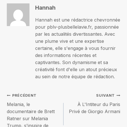
Hannah
Hannah est une rédactrice chevronnée
pour pblv-plusbellelavie.fr, passionnée
par les actualités divertissantes. Avec
une plume vive et une expertise
certaine, elle s'engage à vous fournir
des informations récentes et
captivantes. Son dynamisme et sa
créativité font d'elle un atout précieux
au sein de notre équipe de rédaction.
Navigation
PRÉCÉDENT
SUIVANT
Melania, le
À L'Intiteur du Paris
de
documentaire de Brett
Privé de Giorgio Armani
Ratner sur Melania
l’article
Trump, s'inspire de