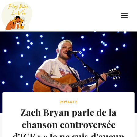
Skip
to
content
ROYAUTÉ
Zach Bryan parle de la
chanson controversée
d'ICE : « Je ne suis d'aucun