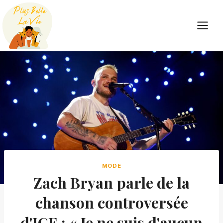
Skip
to
content
MODE
Zach Bryan parle de la
chanson controversée
d'ICE : « Je ne suis d'aucun