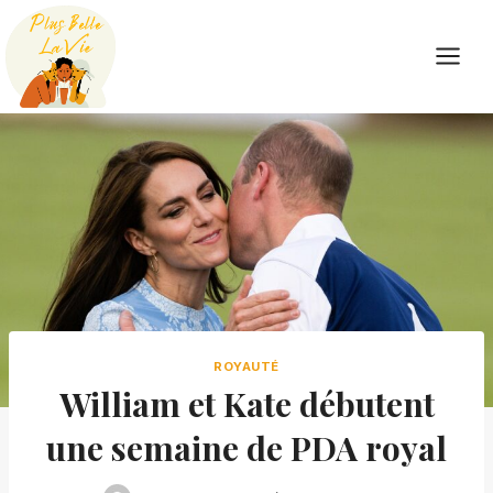
Skip
to
content
ROYAUTÉ
William et Kate débutent
une semaine de PDA royal