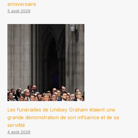
anniversaire
5 août 2026
Les funérailles de Lindsey Graham étaient une
grande démonstration de son influence et de sa
servilité
4 août 2026