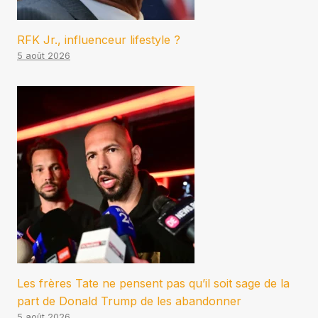
RFK Jr., influenceur lifestyle ?
5 août 2026
Les frères Tate ne pensent pas qu’il soit sage de la
part de Donald Trump de les abandonner
5 août 2026