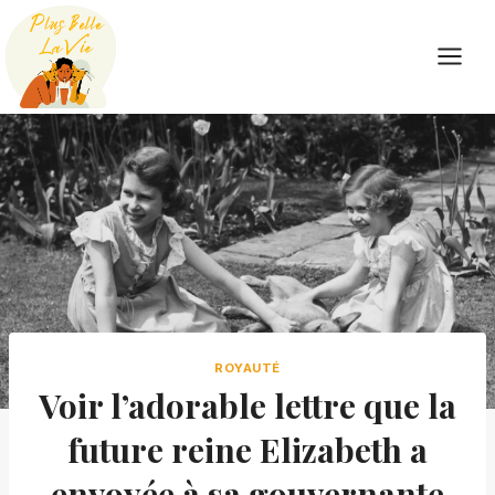
Skip
to
content
ROYAUTÉ
Voir l’adorable lettre que la
future reine Elizabeth a
envoyée à sa gouvernante