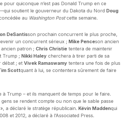
vre pour quiconque n’est pas Donald Trump en ce
—qui soutient le gouverneur du Dakota du Nord
Doug
 – concédée au
Washington Post
cette semaine.
on DeSantis
son prochain concurrent le plus proche,
devenir un concurrent sérieux ;
Mike Pence
son ancien
n ancien patron ;
Chris Christie
tentera de maintenir
nt Trump ;
Nikki Haley
cherchera à tirer parti de sa
 débat ; et
Vivek Ramaswamy
tentera une fois de plus
Tim Scott
quant à lui, se contentera sûrement de faire
e à Trump – et ils manquent de temps pour le faire.
les gens se rendent compte ou non que le sable passe
, a déclaré le stratège républicain.
Kévin Madden
qui
8 et 2012, a déclaré à l’Associated Press.