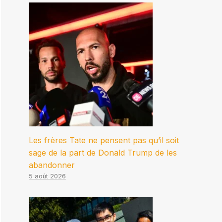
Les frères Tate ne pensent pas qu’il soit
sage de la part de Donald Trump de les
abandonner
5 août 2026