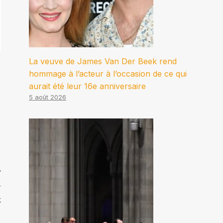
La veuve de James Van Der Beek rend
hommage à l’acteur à l’occasion de ce qui
aurait été leur 16e anniversaire
5 août 2026
r
k