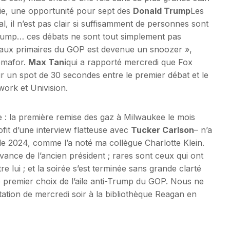
orie, une opportunité pour sept des
Donald Trump
Les
l, il n’est pas clair si suffisamment de personnes sont
Trump… ces débats ne sont tout simplement pas
e aux primaires du GOP est devenue un snoozer »,
emafor.
Max Tani
qui a rapporté mercredi que Fox
ur un spot de 30 secondes entre le premier débat et le
ork et Univision.
e : la première remise des gaz à Milwaukee le mois
it d’une interview flatteuse avec
Tucker Carlson
– n’a
e 2024, comme l’a noté ma collègue Charlotte Klein.
ance de l’ancien président ; rares sont ceux qui ont
 lui ; et la soirée s’est terminée sans grande clarté
e premier choix de l’aile anti-Trump du GOP. Nous ne
ation de mercredi soir à la bibliothèque Reagan en