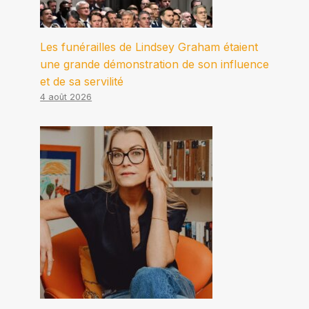
Les funérailles de Lindsey Graham étaient
une grande démonstration de son influence
et de sa servilité
4 août 2026