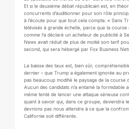
Et si le deuxième débat républicain est, en thé
concurrents d’auditionner pour son rôle principa
à l’écoute pour que tout cela compte. « Sans 
télévisés à grande échelle, parce que la cours
comme l’a déclaré un acheteur de publicité à S
News avait réduit de plus de moitié son tarif po
second, qui sera hébergé par Fox Business Netw
La baisse des taux est, bien sûr, compréhensibl
dernier – que Trump a également ignorée au prof
pas beaucoup modifié le paysage de la course d
Aucun des candidats n’a entamé la formidable av
même tenté de lancer une attaque sérieuse contre
quant à savoir qui, dans ce groupe, deviendra l
devrions pas nous attendre à ce que la confront
Californie soit différente.