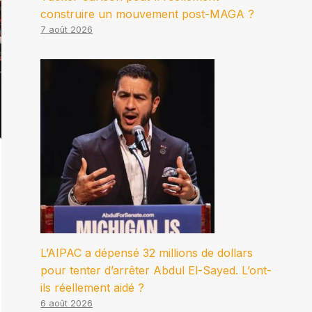
construire un mouvement post-MAGA ?
7 août 2026
L’AIPAC a dépensé 32 millions de dollars
pour tenter d’arrêter Abdul El-Sayed. L’ont-
ils réellement aidé ?
6 août 2026