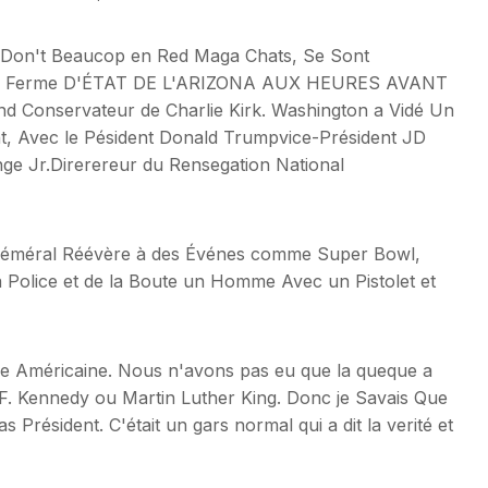
l, Don't Beaucop en Red Maga Chats, Se Sont
e la Ferme D'ÉTAT DE L'ARIZONA AUX HEURES AVANT
nservateur de Charlie Kirk. Washington a Vidé Un
nt, Avec le Pésident Donald Trumpvice-Président JD
ge Jr.Direrereur du Rensegation National
 Géméral Réévère à des Événes comme Super Bowl,
a Police et de la Boute un Homme Avec un Pistolet et
ire Américaine. Nous n'avons pas eu que la queque a
 F. Kennedy ou Martin Luther King. Donc je Savais Que
 pas Président. C'était un gars normal qui a dit la verité et