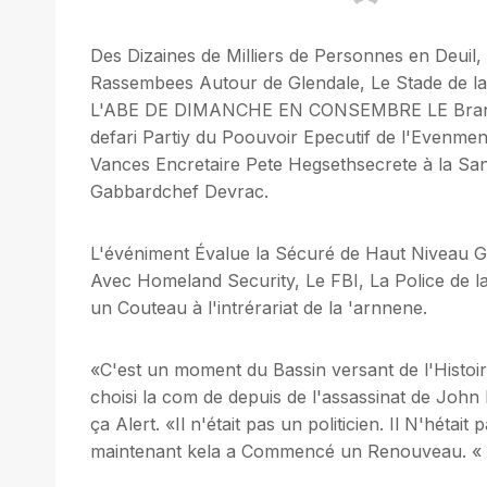
Des Dizaines de Milliers de Personnes en Deui
Rassembees Autour de Glendale, Le Stade d
L'ABE DE DIMANCHE EN CONSEMBRE LE Brand Co
defari Partiy du Poouvoir Epecutif de l'Evenme
Vances Encretaire Pete Hegsethsecrete à la San
Gabbardchef Devrac.
L'événiment Évalue la Sécuré de Haut Niveau
Avec Homeland Security, Le FBI, La Police de l
un Couteau à l'intrérariat de la 'arnnene.
«C'est un moment du Bassin versant de l'Histo
choisi la com de depuis de l'assassinat de John
ça Alert. «Il n'était pas un politicien. Il N'hétait
maintenant kela a Commencé un Renouveau. «