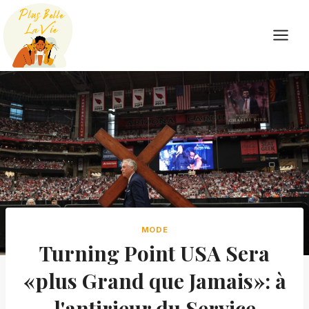
Skip
to
content
MODE
Turning Point USA Sera
«plus Grand que Jamais»: à
l'antirieur du Service