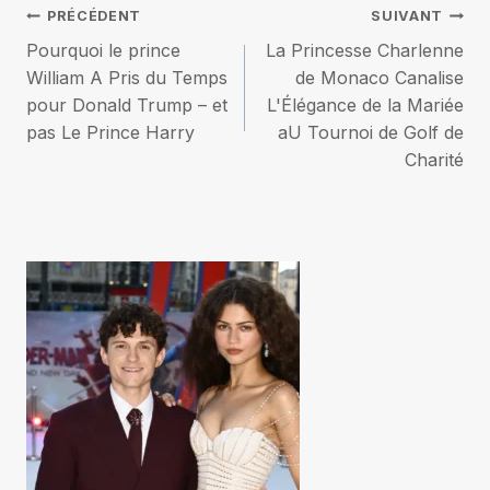
Navigation
PRÉCÉDENT
SUIVANT
Pourquoi le prince
La Princesse Charlenne
de
William A Pris du Temps
de Monaco Canalise
pour Donald Trump – et
L'Élégance de la Mariée
l’article
pas Le Prince Harry
aU Tournoi de Golf de
Charité