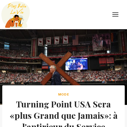
Skip
to
content
MODE
Turning Point USA Sera
«plus Grand que Jamais»: à
l'antirieur du Service