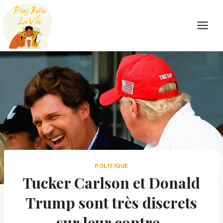
Skip
to
content
POLITIQUE
Tucker Carlson et Donald
Trump sont très discrets
sur leur contre-