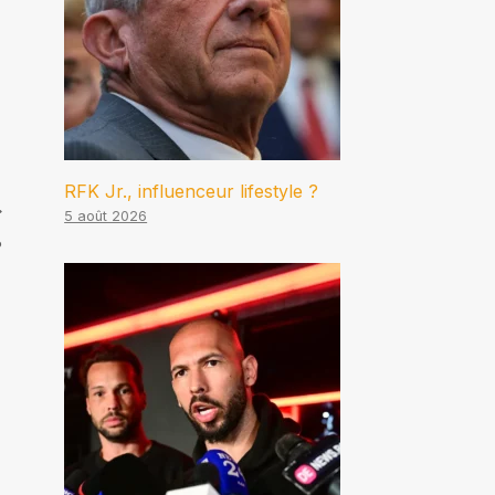
RFK Jr., influenceur lifestyle ?
5 août 2026
?