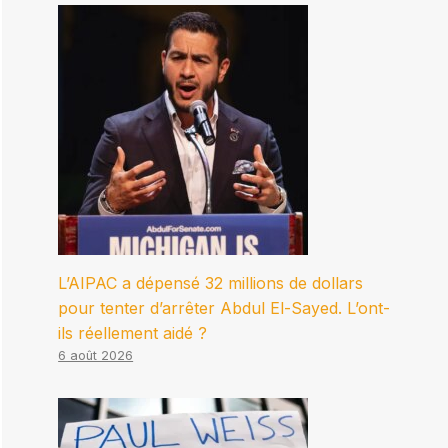
L’AIPAC a dépensé 32 millions de dollars
pour tenter d’arrêter Abdul El-Sayed. L’ont-
ils réellement aidé ?
6 août 2026