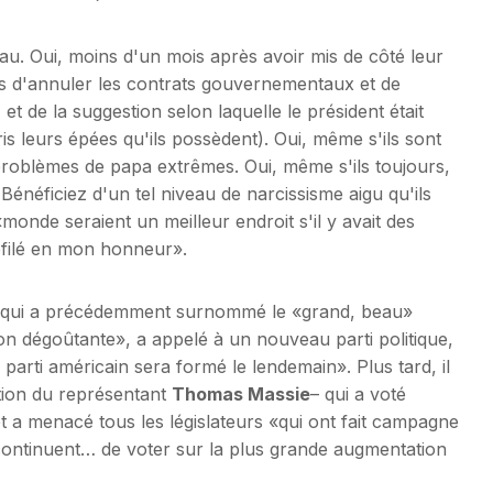
u. Oui, moins d'un mois après avoir mis de côté leur
es d'annuler les contrats gouvernementaux et de
et de la suggestion selon laquelle le président était
is leurs épées qu'ils possèdent). Oui, même s'ils sont
problèmes de papa extrêmes. Oui, même s'ils toujours,
Bénéficiez d'un tel niveau de narcissisme aigu qu'ils
nde seraient un meilleur endroit s'il y avait des
défilé en mon honneur».
k, qui a précédemment surnommé le «grand, beau»
on dégoûtante», a appelé à un nouveau parti politique,
e parti américain sera formé le lendemain». Plus tard, il
ction du représentant
Thomas Massie
– qui a voté
et a menacé tous les législateurs «qui ont fait campagne
continuent… de voter sur la plus grande augmentation