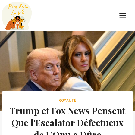
Skip
to
content
ROYAUTÉ
Trump et Fox News Pensent
Que l'Escalator Défectueux
de L'Onu a Dûre