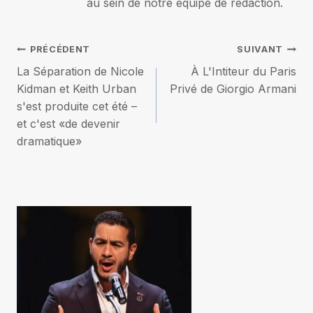
au sein de notre équipe de rédaction.
Navigation
PRÉCÉDENT
SUIVANT
La Séparation de Nicole
À L'Intiteur du Paris
de
Kidman et Keith Urban
Privé de Giorgio Armani
s'est produite cet été –
l’article
et c'est «de devenir
dramatique»