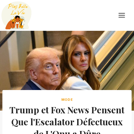
Skip
to
content
MODE
Trump et Fox News Pensent
Que l'Escalator Défectueux
de L'Onu a Dûre