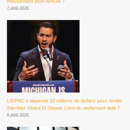
mouvement post-MAGA ?
7 août 2026
L’AIPAC a dépensé 32 millions de dollars pour tenter
d’arrêter Abdul El-Sayed. L’ont-ils réellement aidé ?
6 août 2026