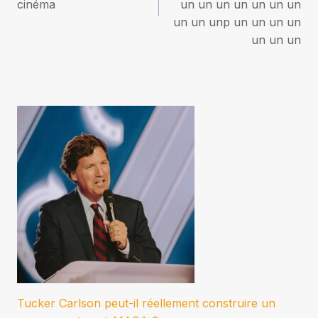
l’article
cinéma
un un un un un un un
un un unp un un un un
un un un
Tucker Carlson peut-il réellement construire un