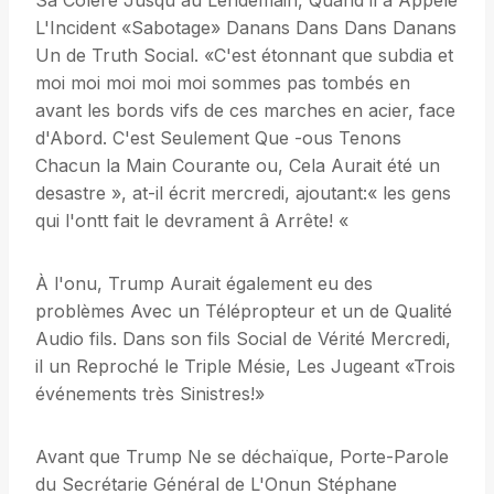
Sa Colère Jusqu'au Lendemain, Quand il a Appelé
L'Incident «Sabotage» Danans Dans Dans Danans
Un de Truth Social. «C'est étonnant que subdia et
moi moi moi moi moi sommes pas tombés en
avant les bords vifs de ces marches en acier, face
d'Abord. C'est Seulement Que -ous Tenons
Chacun la Main Courante ou, Cela Aurait été un
desastre », at-il écrit mercredi, ajoutant:« les gens
qui l'ontt fait le devrament â Arrête! «
À l'onu, Trump Aurait également eu des
problèmes Avec un Télépropteur et un de Qualité
Audio fils. Dans son fils Social de Vérité Mercredi,
il un Reproché le Triple Mésie, Les Jugeant «Trois
événements très Sinistres!»
Avant que Trump Ne se déchaïque, Porte-Parole
du Secrétarie Général de L'Onun Stéphane