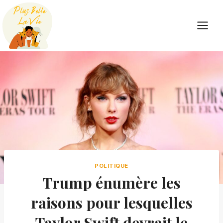
Skip
to
content
POLITIQUE
Trump énumère les
raisons pour lesquelles
Taylor Swift devrait le