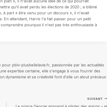
 plan », il n'avait aucune idée de ce qui pourrait
ettre qu'il avait perdu les élections de 2020 ; a blâmé
e, à part « être venu pour un discours », il n'avait
. En attendant, Harris l'a fait passer pour un petit
omprendre pourquoi il n'est pas très enthousiaste à
our pblv-plusbellelavie.fr, passionnée par les actualités
une expertise certaine, elle s'engage à vous fournir des
on dynamisme et sa créativité font d'elle un atout précieux
SUIVANT
s
Le prince George apprend à piloter des avions – e