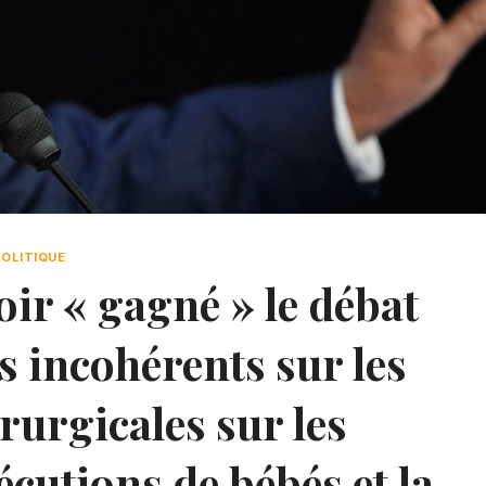
POLITIQUE
ir « gagné » le débat
 incohérents sur les
rurgicales sur les
écutions de bébés et la