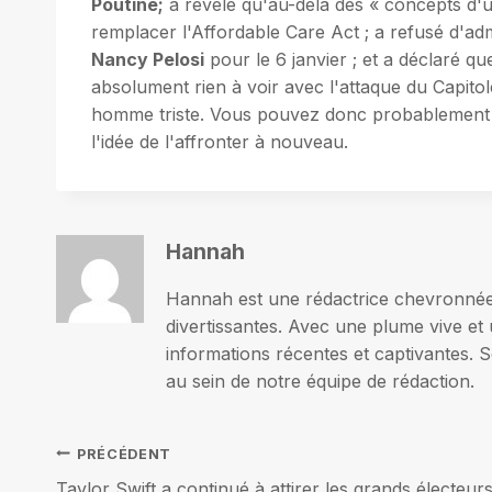
Poutine;
a révélé qu'au-delà des « concepts d'un
remplacer l'Affordable Care Act ; a refusé d'adm
Nancy Pelosi
pour le 6 janvier ; et a déclaré qu
absolument rien à voir avec l'attaque du Capitole
homme triste. Vous pouvez donc probablement c
l'idée de l'affronter à nouveau.
Hannah
Hannah est une rédactrice chevronnée p
divertissantes. Avec une plume vive et 
informations récentes et captivantes. S
au sein de notre équipe de rédaction.
Navigation
PRÉCÉDENT
Taylor Swift a continué à attirer les grands électeur