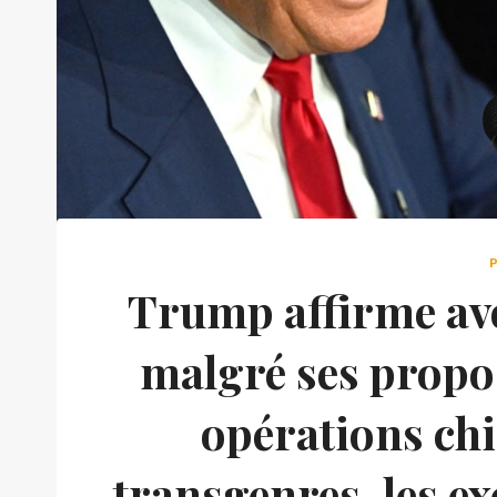
Trump affirme avo
malgré ses propos
opérations chi
transgenres, les ex