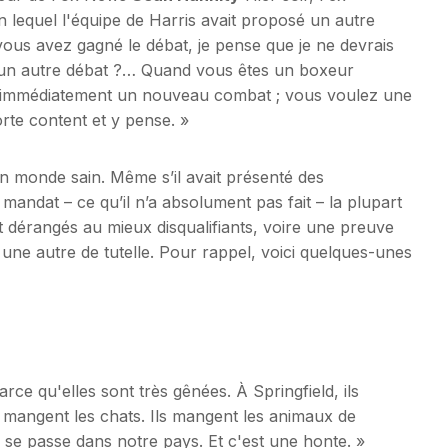
n lequel l'équipe de Harris avait proposé un autre
 vous avez gagné le débat, je pense que je ne devrais
re un autre débat ?… Quand vous êtes un boxeur
z immédiatement un nouveau combat ; vous voulez une
rte content et y pense. »
 monde sain. Même s’il avait présenté des
andat – ce qu’il n’a absolument pas fait – la plupart
dérangés au mieux disqualifiants, voire une preuve
 une autre de tutelle. Pour rappel, voici quelques-unes
rce qu'elles sont très gênées. À Springfield, ils
s mangent les chats. Ils mangent les animaux de
i se passe dans notre pays. Et c'est une honte. »