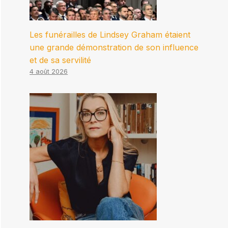
Les funérailles de Lindsey Graham étaient
une grande démonstration de son influence
et de sa servilité
4 août 2026