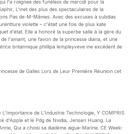
qui l'a roiignee des funèless de marcidi pour la
phir, L'inet des plus des spectaculaires de la
quons Pas de-M-Mâmes. Avec des excuses à subdias
intture violette – c'était une fois de plus kate
uet d'état. Elle a honoré la superbe salle à la gère du
e l'amant, une favori de la princesse diana, et une
trice britannique phillipa lempleyveve ine excédent de
ncesse de Galles Lors de Leur Première Réunion cet
ne L'Importance de L'Industrie Technologie, Y COMPRIS
Apple et le Pdg de Nvidia, Jensen Huang. La
 Anne, Qui a choisi sa diadème aigue-Marine. CE Week-