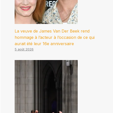
La veuve de James Van Der Beek rend
hommage à l’acteur à l’occasion de ce qui
aurait été leur 16e anniversaire
5 août 2026