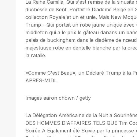
La Reine Camilla, Qui s'est remise de la sinusite 
duchesse de Kent, Portait le Diadème Belge en Sa
collection Royale et un et unie. Mais New Mo
Trump – Qui portait un robe jaune unique avec uni
middleton qui a le prix le gâteau danans un banq
palais de buckingham dans le diadème de nœud d
majestuuse robe en dentelle blanche par la créa
la ratalie.
«Comme C'est Beau», un Déclaré Trump à la Pri
APRÈS-MIDI.
Images aaron chown / getty
La Délégation Américaine de la Nuit a Sourinè
DES HOMMES D'AFFAIRES TELS QUE Tim Cook d'
Soirée A Également été Suivie par la princesse