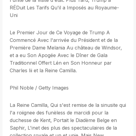
l'unité de la visite d'état. Plus Tard, Trump a
RÉDuit Les Tarifs Qu'il a Imposés au Royaume-
Uni
Le Premier Jour de Ce Voyage de Trump A
Commencé Avec l'arrivée du Président et de la
Première Dame Melania Au château de Windsor,
et a eu Son Apogée Avec le Dîner de Gala
Traditionnel Offert Lén en Son Honneur par
Charles Iii et la Reine Camilla.
Phil Noble / Getty Images
La Reine Camilla, Qui s'est remise de la sinusite qui
l'a roiignee des funèless de marcidi pour la
duchesse de Kent, Portait le Diadème Belge en
Saphir, L'inet des plus des spectaculaires de la
collection royale et un et unie. Mais New