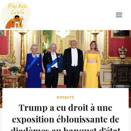
Skip
to
content
ROYAUTÉ
Trump a eu droit à une
exposition éblouissante de
diadèmes au banquet d'état