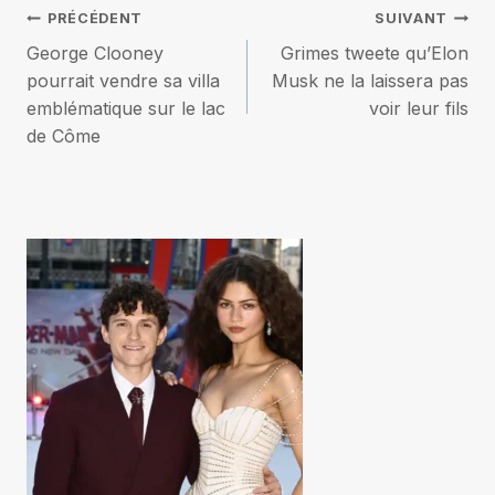
Navigation
PRÉCÉDENT
SUIVANT
George Clooney
Grimes tweete qu’Elon
de
pourrait vendre sa villa
Musk ne la laissera pas
emblématique sur le lac
voir leur fils
l’article
de Côme