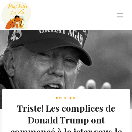
Skip
to
content
POLITIQUE
Triste! Les complices de
Donald Trump ont
commencé à le jeter sous le