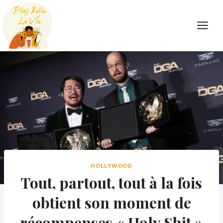
Skip
to
content
HOLLYWOOD
Tout, partout, tout à la fois
obtient son moment de
récompenses « Holy Shit »