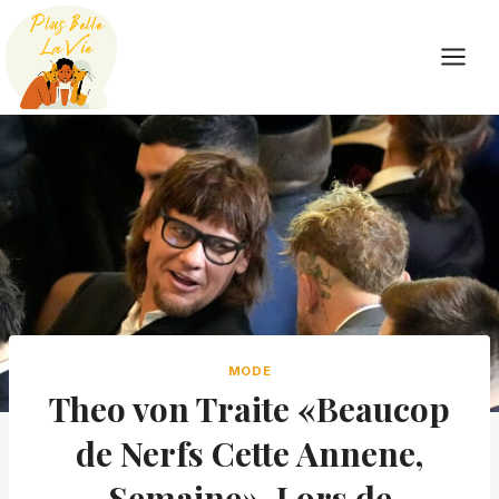
Skip
to
content
MODE
Theo von Traite «Beaucop
de Nerfs Cette Annene,
Semaine», Lors de