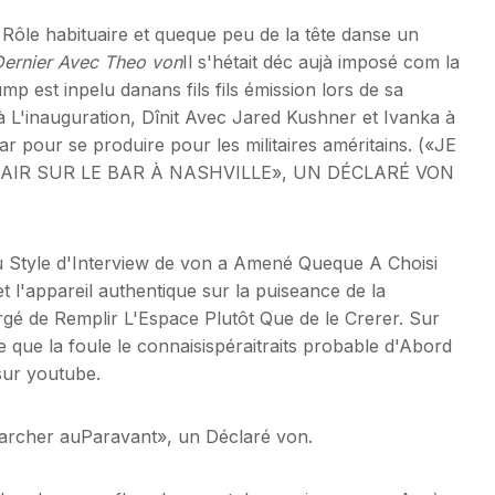
Rôle habituaire et queque peu de la tête danse un
ernier Avec Theo von
Il s'hétait déc aujà imposé com la
 est inpelu danans fils fils émission lors de sa
à L'inauguration, Dînit Avec Jared Kushner et Ivanka à
 pour se produire pour les militaires améritains. («JE
AIR SUR LE BAR À NASHVILLE», UN DÉCLARÉ VON
u Style d'Interview de von a Amené Queque A Choisi
l'appareil authentique sur la puiseance de la
rgé de Remplir L'Espace Plutôt Que de le Crerer. Sur
ce que la foule le connaisispéraitraits probable d'Abord
sur youtube.
rcher auParavant», un Déclaré von.