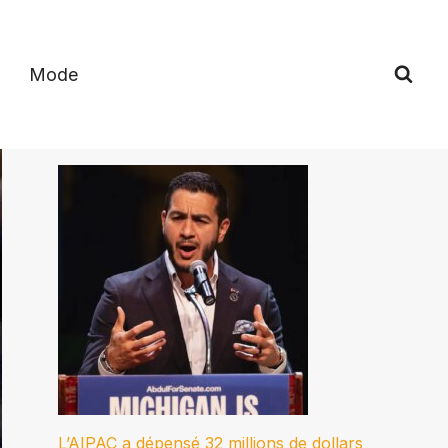
Mode
L’AIPAC a dépensé 32 millions de dollars