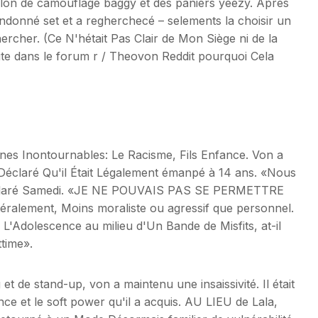
alon de camouflage baggy et des paniers yeezy. Après
ndonné set et a regherchecé – selements la choisir un
rcher. (Ce N'hétait Pas Clair de Mon Siège ni de la
ite dans le forum r / Theovon Reddit pourquoi Cela
Veines Inontournables: Le Racisme, Fils Enfance. Von a
Déclaré Qu'il Était Légalement émanpé à 14 ans. «Nous
l Déclaré Samedi. «JE NE POUVAIS PAS SE PERMETTRE
ralement, Moins moraliste ou agressif que personnel.
à L'Adolescence au milieu d'Un Bande de Misfits, at-il
ttime».
et de stand-up, von a maintenu une insaissivité. Il était
uence et le soft power qu'il a acquis. AU LIEU de Lala,