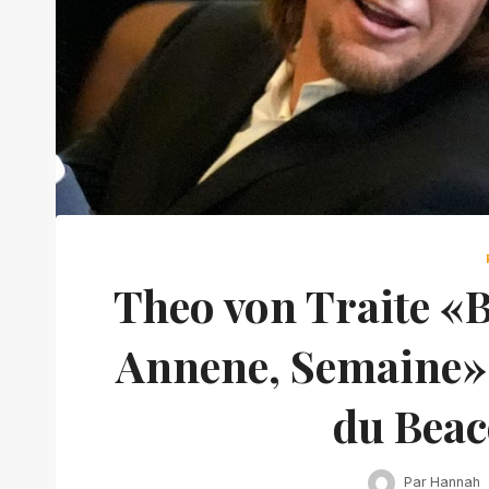
Theo von Traite «B
Annene, Semaine»,
du Beac
Par
Hannah