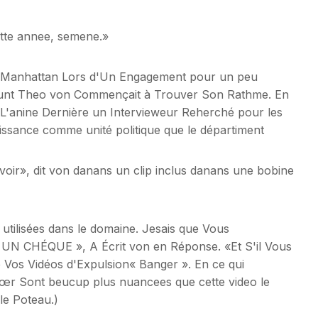
tte annee, semene.»
e Manhattan Lors d'Un Engagement pour un peu
 Deunt Theo von Commençait à Trouver Son Rathme. En
 L'anine Dernière un Intervieweur Reherché pour les
naissance comme unité politique que le départiment
oir», dit von danans un clip inclus danans une bobine
 utilisées dans le domaine. Jesais que Vous
 CHÉQUE », A Écrit von en Réponse. «Et S'il Vous
de Vos Vidéos d'Expulsion« Banger ». En ce qui
œr Sont beucup plus nuancees que cette video le
e Poteau.)