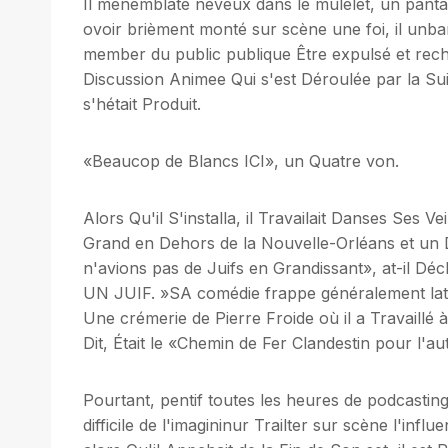
Il menemblate neveux dans le mulelet, un pant
ovoir brièment monté sur scène une foi, il unba
member du public publique Être expulsé et reche
Discussion Animee Qui s'est Déroulée par la Su
s'hétait Produit.
«Beaucop de Blancs ICI», un Quatre von.
Alors Qu'il S'installa, il Travailait Danses Ses 
Grand en Dehors de la Nouvelle-Orléans et un 
n'avions pas de Juifs en Grandissant», at-i
UN JUIF. »SA comédie frappe généralement laté
Une crémerie de Pierre Froide où il a Travaillé 
Dit, Était le «Chemin de Fer Clandestin pour l'au
Pourtant, pentif toutes les heures de podcasting 
difficile de l'imagininur Trailter sur scène l'infl