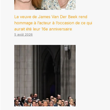
La veuve de James Van Der Beek rend
hommage à l’acteur à l’occasion de ce qui
aurait été leur 16e anniversaire
5 août 2026