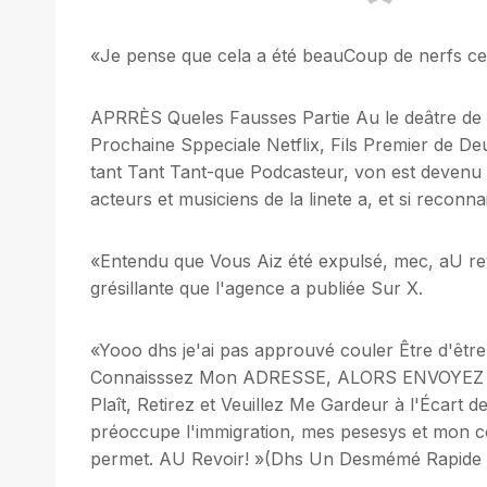
«Je pense que cela a été beauCoup de nerfs ce
APRRÈS Queles Fausses Partie Au le deâtre d
Prochaine Sppeciale Netflix, Fils Premier de
tant Tant Tant-que Podcasteur, von est devenu
acteurs et musiciens de la linete a, et si recon
«Entendu que Vous Aiz été expulsé, mec, aU rev
grésillante que l'agence a publiée Sur X.
«Yooo dhs je'ai pas approuvé couler Être d'être
Connaisssez Mon ADRESSE, ALORS ENVOYEZ UN
Plaît, Retirez et Veuillez Me Gardeur à l'Écart 
préoccupe l'immigration, mes pesesys et mon c
permet. AU Revoir! »(Dhs Un Desmémé Rapide l