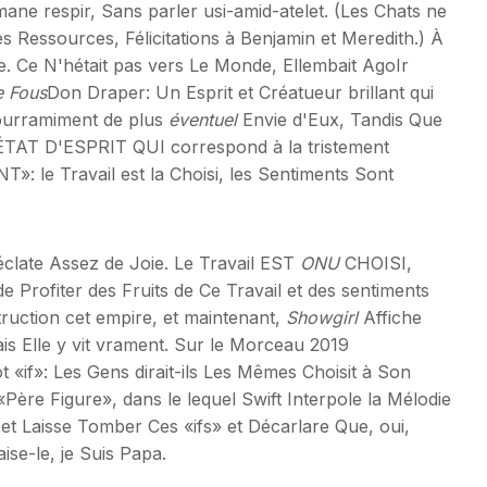
ne respir, Sans parler usi-amid-atelet. (Les Chats ne
 Ressources, Félicitations à Benjamin et Meredith.) À
rme. Ce N'hétait pas vers Le Monde, Ellembait AgoIr
 Fous
Don Draper: Un Esprit et Créatueur brillant qui
 pourramiment de plus
éventuel
Envie d'Eux, Tandis Que
 ÉTAT D'ESPRIT QUI correspond à la tristement
le Travail est la Choisi, les Sentiments Sont
éclate Assez de Joie. Le Travail EST
ONU
CHOISI,
rofiter des Fruits de Ce Travail et des sentiments
truction cet empire, et maintenant,
Showgirl
Affiche
s Elle y vit vrament. Sur le Morceau 2019
«if»: Les Gens dirait-ils Les Mêmes Choisit à Son
Père Figure», dans le lequel Swift Interpole la Mélodie
 Laisse Tomber Ces «ifs» et Décarlare Que, oui,
se-le, je Suis Papa.