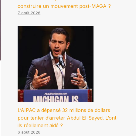
construire un mouvement post-MAGA ?
7 août 2026
L’AIPAC a dépensé 32 millions de dollars
pour tenter d’arrêter Abdul El-Sayed. L’ont-
ils réellement aidé ?
6 août 2026