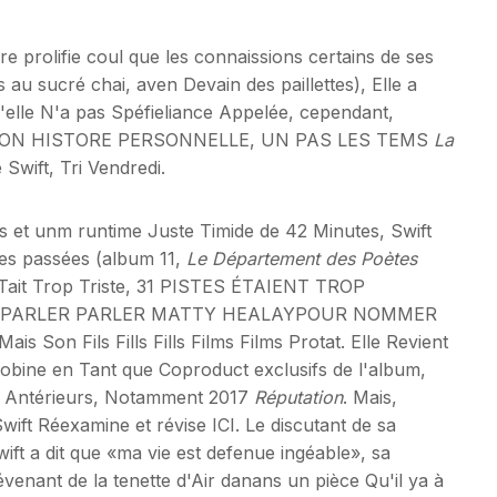
e prolifie coul que les connaissions certains de ses
ts au sucré chai, aven Devain des paillettes), Elle a
u'elle N'a pas Spéfieliance Appelée, cependant,
 SON HISTORE PERSONNELLE, UN PAS LES TEMS
La
Swift, Tri Vendredi.
us et unm runtime Juste Timide de 42 Minutes, Swift
es passées (album 11,
Le Département des Poètes
Tait Trop Triste, 31 PISTES ÉTAIENT TROP
 PARLER PARLER MATTY HEALAYPOUR NOMMER
 Fils Fills Fills Films Films Protat. Elle Revient
Bobine en Tant que Coproduct exclusifs de l'album,
ux Antérieurs, Notamment 2017
Réputation
. Mais,
ift Réexamine et révise ICI. Le discutant de sa
ift a dit que «ma vie est defenue ingéable», sa
enant de la tenette d'Air danans un pièce Qu'il ya à