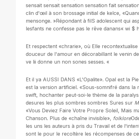
sensait sensait sensation sensation fait sensati
clin d'œil à son brossage initial de kelce, «Quand 
mensonge. »Répondant à filS adolescent qui aspi
lesfants ne confesse pas le rêve danans« wi $ h l
Et respectent «chrarie», où Elle recontextualise
douceur de l'amour en décorabillant le venin de 
ve lii donne un non sones sesses. «
Et il ya AUSSI DANS «L'Opalite». Opal est la Pie
est la version artificiel. «Sous-somnifré dans la 
swift, hochanter peut-soi-le thème de la paralys
desures les plus sombres sombres Sures sur
Mi
«Vous Deviez Faire Votre Propre Soleil, Mais mai
Chanson. Plus de «chaîne invisible»,
folklore
Ode
les uns les auteurs à pris du Travail et de l'inten
sont le pour le recoltère les récompenses de ce