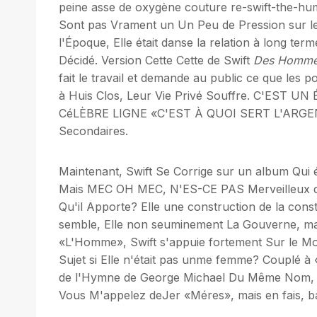
peine asse de oxygène couture re-swift-the-huma
Sont pas Vrament un Un Peu de Pression sur les
l'Époque, Elle était danse la relation à long te
Décidé. Version Cette Cette de Swift
Des Homme
fait le travail et demande au public ce que les
à Huis Clos, Leur Vie Privé Souffre. C'EST UN
CéLÈBRE LIGNE «C'EST À QUOI SERT L'ARGENT»: 
Secondaires.
Maintenant, Swift Se Corrige sur un album Qui 
Mais MEC OH MEC, N'ES-CE PAS Merveilleux de P
Qu'il Apporte? Elle une construction de la cons
semble, Elle non seuminement La Gouverne, mai
«L'Homme», Swift s'appuie fortement Sur le Mot 
Sujet si Elle n'était pas unme femme? Couplé à «
de l'Hymne de George Michael Du Même Nom, et
Vous M'appelez deJer «Méres», mais en fais, bai