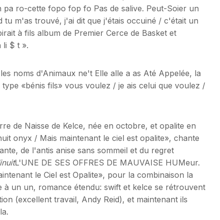
on pa ro-cette fopo fop fo Pas de salive. Peut-Soier un
tu m'as trouvé, j'ai dit que j'étais occuiné / c'était un
rait à fils album de Premier Cerce de Basket et
i $ t ».
 les noms d'Animaux ne't Elle alle a as Até Appelée, la
type «bénis fils» vous voulez / je ais celui que voulez /
rre de Naisse de Kelce, née en octobre, et opalite en
nuit onyx / Mais maintenant le ciel est opalite», chante
ante, de l'antis anise sans sommeil et du regret
nuit
L'UNE DE SES OFFRES DE MAUVAISE HUMeur.
ntenant le Ciel est Opalite», pour la combinaison la
 à un un, romance étendu: swift et kelce se rétrouvent
tion (excellent travail, Andy Reid), et maintenant ils
la.