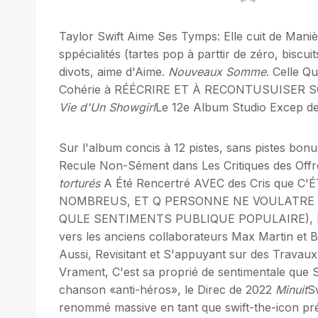
Taylor Swift Aime Ses Tymps: Elle cuit de Manièr
sppécialités (tartes pop à parttir de zéro, biscui
divots, aime d'Aime.
Nouveaux Somme
. Celle Q
Cohérie à RÉÉCRIRE ET À RECONTUSUISER
Vie d'Un Showgirl
Le 12e Album Studio Excep de 
Sur l'album concis à 12 pistes, sans pistes bon
Recule Non-Sément dans Les Critiques des Offr
torturés
A Été Rencertré AVEC des Cris que C'É
NOMBREUS, ET Q PERSONNE NE VOULATRE
QULE SENTIMENTS PUBLIQUE POPULAIRE), Mais Son
vers les anciens collaborateurs Max Martin et 
Aussi, Revisitant et S'appuyant sur des Trava
Vrament, C'est sa proprié de sentimentale que Sw
chanson «anti-héros», le Direc de 2022
Minuit
Sw
renommé massive en tant que swift-the-icon prév