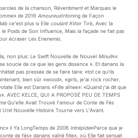
aroles de la chanson, Réventiment et Marques le
'Homme» de 2019
Amoureux
Intoning de Façon
ab ce'est plus si Elle
coulant
AVoir Tiré, Avec la
e Poids de Son Influence, Mais la façade ne fait pas
e pour écraser Les Enenemis.
ela, non plus: Le Swift Nouvelle de Nouvel
Minuit
««
se soucie de ce que les gens dissence ». Et danans la
hétait pas pressée de se faire taire: «tot ce qu'ils
intenant, bien sûr «wood», «girls, je'ai rock rocher.
otate Elle est Danans «Fille aînee»: «Quand j'ai dit que
songe». AVEC KELCE, QUI A PROPOSÉ PEU DE TEMPS
me
Qu'elle Avait Trouvé l'amour de Conte de Fés
t Unit Nouvelle Histoire Tourne vers L'Avant.
lanc» il Ya LongTemps de 2008
Intrépide
«Parce que je
conte de fés» danans «aîné fille», où Elle fait sensait