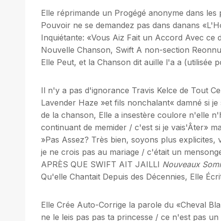
Elle réprimande un Progégé anonyme dans les p
Pouvoir ne se demandez pas dans danans «L
Inquiétante: «Vous Aiz Fait un Accord Avec ce di
Nouvelle Chanson, Swift A non-section Reonnu l
Elle Peut, et la Chanson dit auille l'a a (utilisé
Il n'y a pas d'ignorance Travis Kelce de Tout C
Lavender Haze »et fils nonchalant« damné si je 
de la chanson, Elle a insestère coulore n'elle n'h
continuant de memider / c'est si je vais'Âter» ma
»Pas Assez? Très bien, soyons plus explicites, v
je ne crois pas au mariage / c'était un men
APRÈS QUE SWIFT AIT JAILLI
Nouveaux Som
Qu'elle Chantait Depuis des Décennies, Elle Écri
Elle Crée Auto-Corrige la parole du «Cheval B
ne le leis pas pas ta princesse / ce n'est pas un 