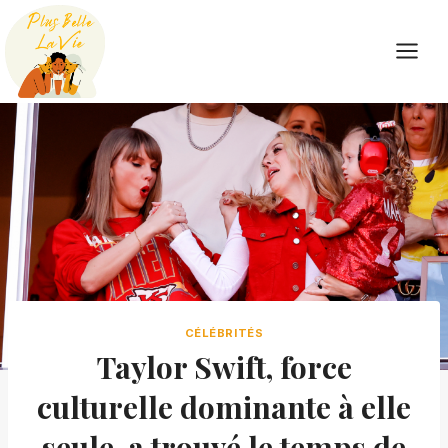
Skip
to
content
CÉLÉBRITÉS
Taylor Swift, force
culturelle dominante à elle
seule, a trouvé le temps de