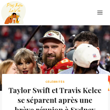
Skip
to
content
CÉLÉBRITÉS
Taylor Swift et Travis Kelce
se séparent après une
brève réunion à Sydney