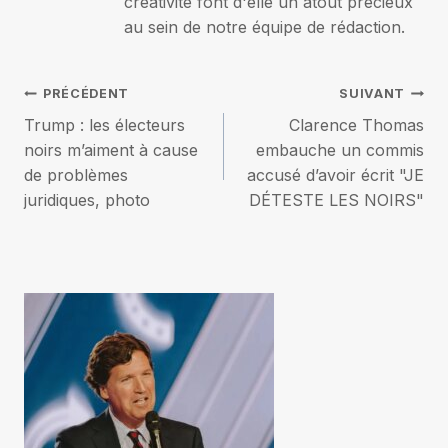
créativité font d'elle un atout précieux
au sein de notre équipe de rédaction.
Navigation
PRÉCÉDENT
SUIVANT
Trump : les électeurs
Clarence Thomas
de
noirs m’aiment à cause
embauche un commis
de problèmes
accusé d’avoir écrit "JE
l’article
juridiques, photo
DÉTESTE LES NOIRS"