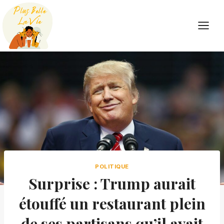
Skip
to
content
POLITIQUE
Surprise : Trump aurait
étouffé un restaurant plein
de ses partisans qu’il avait