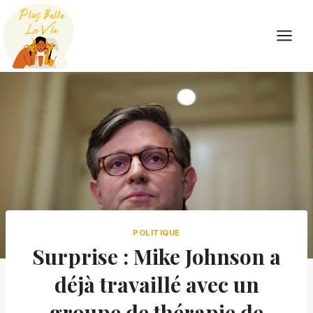
Skip
to
content
POLITIQUE
Surprise : Mike Johnson a
déjà travaillé avec un
groupe de thérapie de