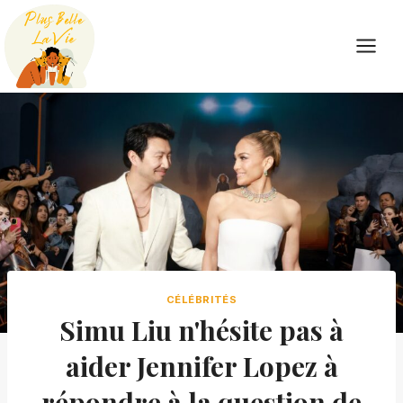
Skip
to
content
CÉLÉBRITÉS
Simu Liu n'hésite pas à
aider Jennifer Lopez à
répondre à la question de