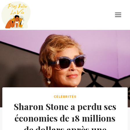
Skip
to
content
CÉLÉBRITÉS
Sharon Stone a perdu ses
économies de 18 millions
de dollars après une