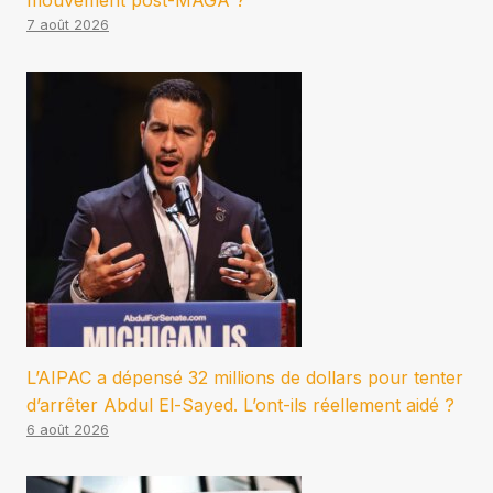
mouvement post-MAGA ?
7 août 2026
L’AIPAC a dépensé 32 millions de dollars pour tenter
d’arrêter Abdul El-Sayed. L’ont-ils réellement aidé ?
6 août 2026