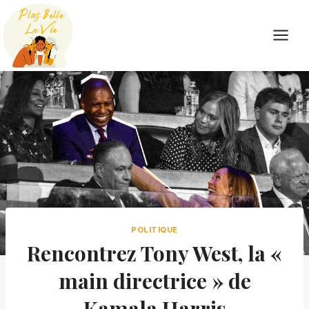
Skip
to
content
POLITIQUE
Rencontrez Tony West, la «
main directrice » de
Kamala Harris